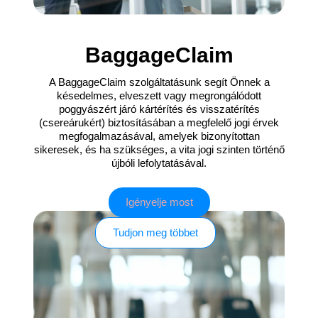
BaggageClaim
A BaggageClaim szolgáltatásunk segít Önnek a
késedelmes, elveszett vagy megrongálódott
poggyászért járó kártérítés és visszatérítés
(csereárukért) biztosításában a megfelelő jogi érvek
megfogalmazásával, amelyek bizonyítottan
sikeresek, és ha szükséges, a vita jogi szinten történő
újbóli lefolytatásával.
Igényelje most
Tudjon meg többet