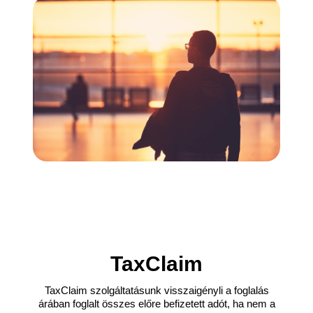
TaxClaim
TaxClaim szolgáltatásunk visszaigényli a foglalás
árában foglalt összes előre befizetett adót, ha nem a