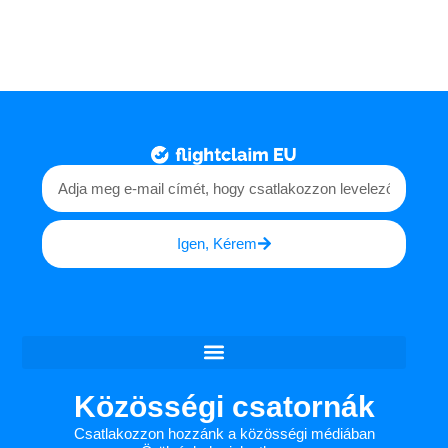
Igen, Kérem
Közösségi csatornák
Csatlakozzon hozzánk a közösségi médiában