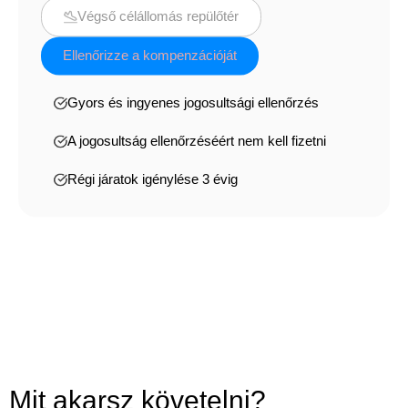
Végső célállomás repülőtér
Ellenőrizze a kompenzációját
Gyors és ingyenes jogosultsági ellenőrzés
A jogosultság ellenőrzéséért nem kell fizetni
Régi járatok igénylése 3 évig
Mit akarsz követelni?