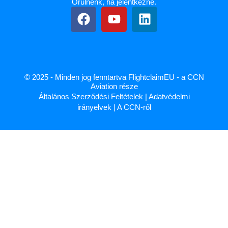
Örülnénk, ha jelentkezne.
© 2025 - Minden jog fenntartva FlightclaimEU - a CCN
Aviation része
Általános Szerződési Feltételek
|
Adatvédelmi
irányelvek
|
A CCN-ről